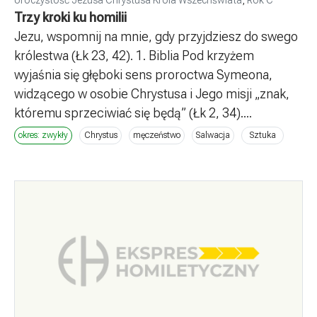
Uroczystość Jezusa Chrystusa Króla Wszechświata
,
Rok C
Trzy kroki ku homilii
Jezu, wspomnij na mnie, gdy przyjdziesz do swego
królestwa (Łk 23, 42). 1. Biblia Pod krzyżem
wyjaśnia się głęboki sens proroctwa Symeona,
widzącego w osobie Chrystusa i Jego misji „znak,
któremu sprzeciwiać się będą” (Łk 2, 34)....
okres: zwykły
Chrystus
męczeństwo
Salwacja
Sztuka