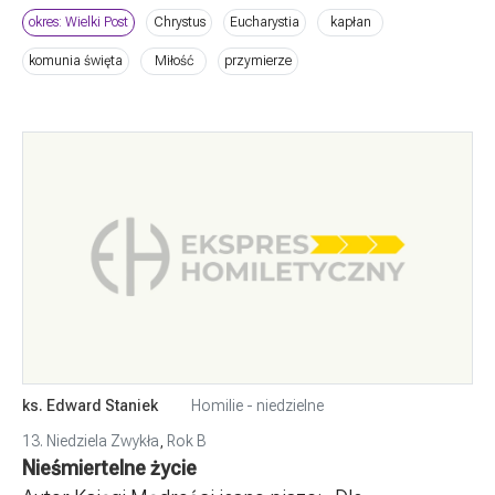
okres: Wielki Post
Chrystus
Eucharystia
kapłan
komunia święta
Miłość
przymierze
ks. Edward Staniek
Homilie - niedzielne
13. Niedziela Zwykła
,
Rok B
Nieśmiertelne życie