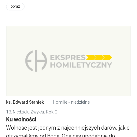
obraz
ks. Edward Staniek
Homilie - niedzielne
13. Niedziela Zwykła
,
Rok C
Ku wolności
Wolność jest jednym z najcenniejszych darów, jakie
otrzymaliśmy od Boga. Ona nas upodabnia do