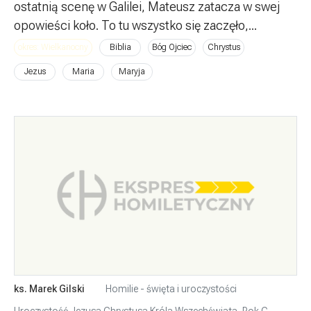
ostatnią scenę w Galilei, Mateusz zatacza w swej
opowieści koło. To tu wszystko się zaczęło,...
okres: Wielkanocny
Biblia
Bóg Ojciec
Chrystus
Jezus
Maria
Maryja
ks. Marek Gilski
Homilie - święta i uroczystości