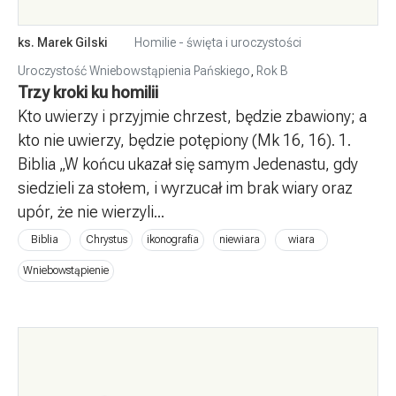
ks. Marek Gilski
Homilie - święta i uroczystości
Uroczystość Wniebowstąpienia Pańskiego
,
Rok B
Trzy kroki ku homilii
Kto uwierzy i przyjmie chrzest, będzie zbawiony; a
kto nie uwierzy, będzie potępiony (Mk 16, 16). 1.
Biblia „W końcu ukazał się samym Jedenastu, gdy
siedzieli za stołem, i wyrzucał im brak wiary oraz
upór, że nie wierzyli...
Biblia
Chrystus
ikonografia
niewiara
wiara
Wniebowstąpienie