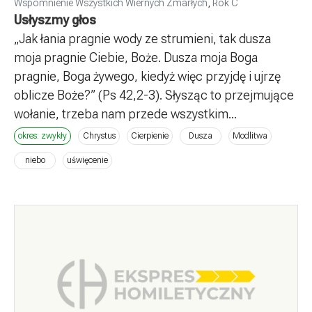
Wspomnienie Wszystkich Wiernych Zmarłych
,
Rok C
Usłyszmy głos
„Jak łania pragnie wody ze strumieni, tak dusza
moja pragnie Ciebie, Boże. Dusza moja Boga
pragnie, Boga żywego, kiedyż więc przyjdę i ujrzę
oblicze Boże?” (Ps 42,2-3). Słysząc to przejmujące
wołanie, trzeba nam przede wszystkim...
okres: zwykły
Chrystus
Cierpienie
Dusza
Modlitwa
niebo
uświęcenie