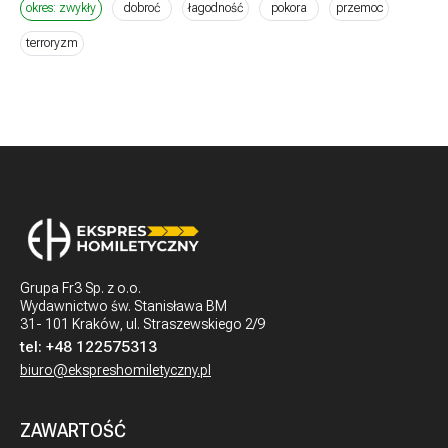
okres: zwykły
dobroć
łagodność
pokora
przemoc
terroryzm
Grupa Fr3 Sp. z o.o.
Wydawnictwo św. Stanisława BM
31- 101 Kraków, ul. Straszewskiego 2/9
tel:
+48 122575313
biuro@ekspreshomiletyczny.pl
ZAWARTOŚĆ