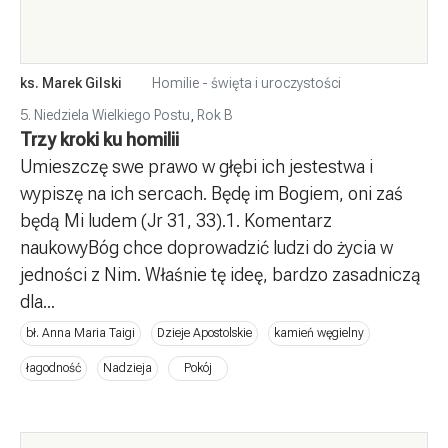
ks. Marek Gilski
Homilie - święta i uroczystości
5. Niedziela Wielkiego Postu
,
Rok B
Trzy kroki ku homilii
Umieszczę swe prawo w głębi ich jestestwa i
wypiszę na ich sercach. Będę im Bogiem, oni zaś
będą Mi ludem (Jr 31, 33).1. Komentarz
naukowyBóg chce doprowadzić ludzi do życia w
jedności z Nim. Właśnie tę ideę, bardzo zasadniczą
dla...
bł. Anna Maria Taigi
Dzieje Apostolskie
kamień węgielny
łagodność
Nadzieja
Pokój