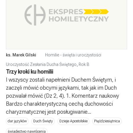
ks. Marek Gilski
Homilie - święta i uroczystości
Uroczystość Zesłania Ducha Świętego
,
Rok B
Trzy kroki ku homilii
I wszyscy zostali napełnieni Duchem Świętym, i
zaczęli mówić obcymi językami, tak jak im Duch
pozwalał mówić (Dz 2, 4). 1. Komentarz naukowy
Bardzo charakterystyczną cechą duchowości
charyzmatycznej jest posługiwanie...
dar języków
Duch Święty
Dzieje Apostolskie
Pięćdziesiątnica
świadectwo nawrócenia