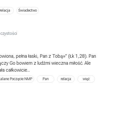
relacja
Świadectwo
oczystości
owiona, pełna łaski, Pan z Tobą»” (Łk 1,28). Pan
Łączy Go bowiem z ludźmi wieczna miłość. Ale
ła całkowicie...
kalane Poczęcie NMP
Pan
relacja
więź