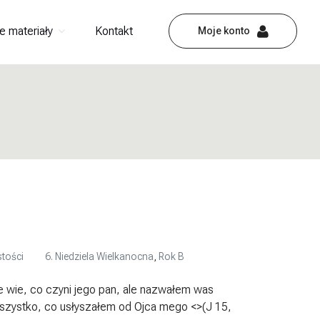
e materiały
Kontakt
Moje konto
stości
6. Niedziela Wielkanocna
,
Rok B
e wie, co czyni jego pan, ale nazwałem was
szystko, co usłyszałem od Ojca mego <>(J 15,