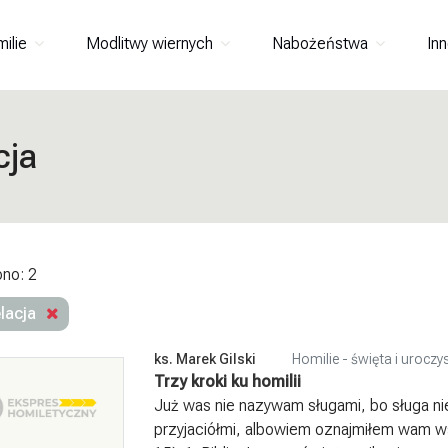
milie
Modlitwy wiernych
Nabożeństwa
Inn
cja
ono: 2
elacja
ks. Marek Gilski
Homilie - święta i uroczy
Trzy kroki ku homilii
Już was nie nazywam sługami, bo sługa ni
przyjaciółmi, albowiem oznajmiłem wam w