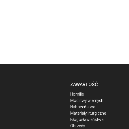
ZAWARTOŚĆ
Homilie
Modlitwy wiernych
Nabożeństwa
Materiały liturgiczne
Błogosławieństwa
Obrzędy