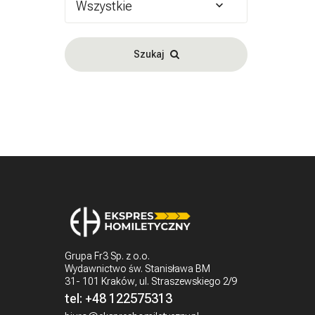
Wszystkie
Szukaj
Grupa Fr3 Sp. z o.o.
Wydawnictwo św. Stanisława BM
31- 101 Kraków, ul. Straszewskiego 2/9
tel:
+48 122575313