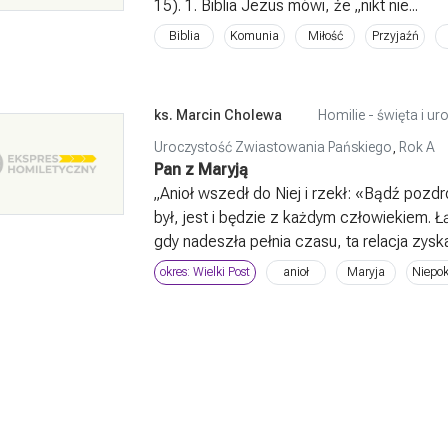
15). 1. Biblia Jezus mówi, że „nikt nie...
Biblia
Komunia
Miłość
Przyjaźń
ks. Marcin Cholewa
Homilie - święta i ur
Uroczystość Zwiastowania Pańskiego
,
Rok A
Pan z Maryją
„Anioł wszedł do Niej i rzekł: «Bądź pozdr
był, jest i będzie z każdym człowiekiem. 
gdy nadeszła pełnia czasu, ta relacja zyska
okres: Wielki Post
anioł
Maryja
Niepo